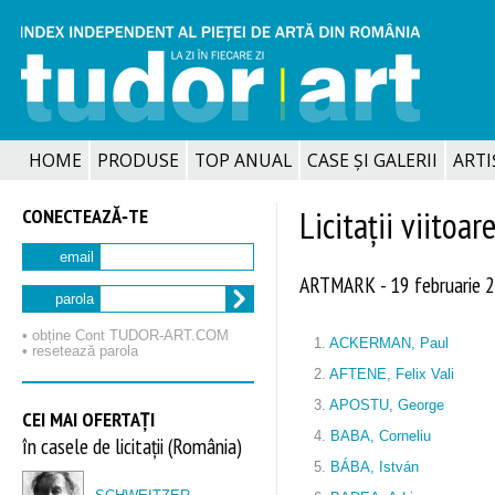
HOME
PRODUSE
TOP ANUAL
CASE ȘI GALERII
ARTIȘ
CONECTEAZĂ‑TE
Licitații viitoar
email
ARTMARK - 19 februarie 
parola
• obține Cont TUDOR‑ART.COM
1.
ACKERMAN, Paul
• resetează parola
2.
AFTENE, Felix Vali
3.
APOSTU, George
CEI MAI OFERTAȚI
4.
BABA, Corneliu
în casele de licitații (România)
5.
BÁBA, István