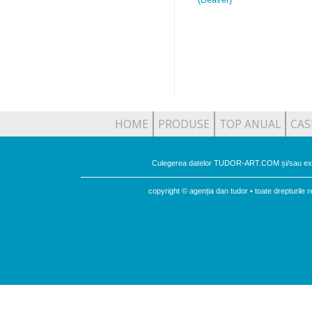
HOME
PRODUSE
TOP ANUAL
CAS
Culegerea datelor TUDOR-ART.COM și/sau expu
copyright © agenția dan tudor • toate drepturil