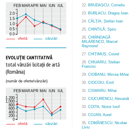
22.
BRUDAȘCU, Corneliu
FEB
MAR
APR
MAI
IUN
IUL
23.
BURLACU, Dragoș Ioan
2.0
1.5
24.
CÂLȚIA, Ștefan Ioan
1.0
0.5
25.
CHINTILĂ, Spiru
0.0
26.
CHIRNOAGĂ
ofertă
vânzări
MILARENCO, Marcel
Raymond
27.
CHIȚIMUȘ, Costel
EVOLUȚIE CANTITATIVĂ
28.
CHIUARIU, Stelian
total vânzări licitații de artă
Francisc
(România)
29.
CIOBANU, Mircea Mihai
(număr de oferte/vânzări)
30.
CIOCOIU, Emil
31.
CISMARU, Mihai
FEB
MAR
APR
MAI
IUN
IUL
1,200
32.
CIUCURENCU, Alexand
1,000
800
33.
COITA, Nistor Iosif
600
400
34.
COJAN, Aurel
200
0
35.
COMĂNESCU, Nicolae
ofertă
vânzări
Liviu