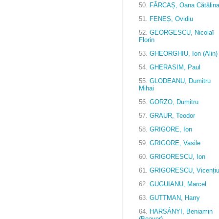
50.
FĂRCAȘ, Oana Cătălin
51.
FENEȘ, Ovidiu
52.
GEORGESCU, Nicolaï
Florin
53.
GHEORGHIU, Ion (Alin)
54.
GHERASIM, Paul
55.
GLODEANU, Dumitru
Mihai
56.
GORZO, Dumitru
57.
GRAUR, Teodor
58.
GRIGORE, Ion
59.
GRIGORE, Vasile
60.
GRIGORESCU, Ion
61.
GRIGORESCU, Vicenți
62.
GUGUIANU, Marcel
63.
GUTTMAN, Harry
64.
HARSÁNYI, Beniamin
(Beaver)