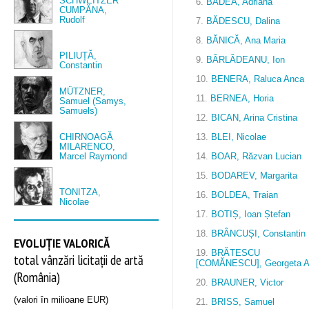
SCHWEITZER
6.
BADEA, Adriana
CUMPĂNA,
Rudolf
7.
BĂDESCU, Dalina
8.
BĂNICĂ, Ana Maria
PILIUȚĂ,
9.
BÂRLĂDEANU, Ion
Constantin
10.
BENERA, Raluca Anca
MÜTZNER,
11.
BERNEA, Horia
Samuel (Samys,
Samuels)
12.
BICAN, Arina Cristina
CHIRNOAGĂ
13.
BLEI, Nicolae
MILARENCO,
Marcel Raymond
14.
BOAR, Răzvan Lucian
15.
BODAREV, Margarita
TONITZA,
16.
BOLDEA, Traian
Nicolae
17.
BOTIȘ, Ioan Ștefan
18.
BRÂNCUȘI, Constantin
EVOLUȚIE VALORICĂ
19.
BRĂTESCU
total vânzări licitații de artă
[COMĂNESCU], Georgeta 
(România)
20.
BRAUNER, Victor
(valori în milioane EUR)
21.
BRISS, Samuel