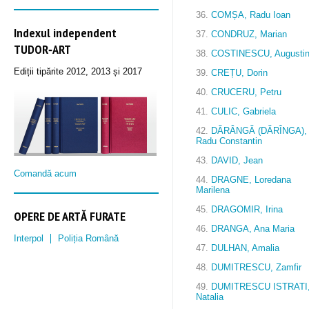
36.
COMȘA, Radu Ioan
Indexul independent
37.
CONDRUZ, Marian
TUDOR‑ART
38.
COSTINESCU, Augusti
Ediții tipărite 2012, 2013 și 2017
39.
CREȚU, Dorin
40.
CRUCERU, Petru
41.
CULIC, Gabriela
42.
DĂRÂNGĂ (DĂRÎNGA),
Radu Constantin
43.
DAVID, Jean
Comandă acum
44.
DRAGNE, Loredana
Marilena
45.
DRAGOMIR, Irina
OPERE DE ARTĂ FURATE
46.
DRANGA, Ana Maria
Interpol
Poliția Română
47.
DULHAN, Amalia
48.
DUMITRESCU, Zamfir
49.
DUMITRESCU ISTRATI
Natalia