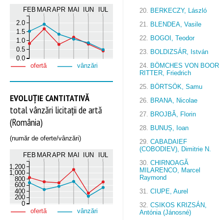
FEB
MAR
APR
MAI
IUN
IUL
20.
BERKECZY, László
2.0
21.
BLENDEA, Vasile
1.5
22.
BOGOI, Teodor
1.0
0.5
23.
BOLDIZSÁR, István
0.0
24.
BÖMCHES VON BOOR
ofertă
vânzări
RITTER, Friedrich
25.
BÖRTSÖK, Samu
EVOLUȚIE CANTITATIVĂ
26.
BRANA, Nicolae
total vânzări licitații de artă
27.
BROJBĂ, Florin
(România)
28.
BUNUȘ, Ioan
(număr de oferte/vânzări)
29.
CABADAIEF
(COBODIEV), Dimitrie N.
FEB
MAR
APR
MAI
IUN
IUL
30.
CHIRNOAGĂ
1,200
MILARENCO, Marcel
1,000
Raymond
800
600
400
31.
CIUPE, Aurel
200
0
32.
CSIKOS KRIZSÁN,
ofertă
vânzări
Antónia (Jánosné)