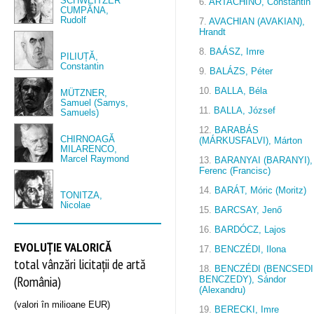
SCHWEITZER
6.
ARTACHINO, Constantin
CUMPĂNA,
Rudolf
7.
AVACHIAN (AVAKIAN),
Hrandt
8.
BAÁSZ, Imre
PILIUȚĂ,
Constantin
9.
BALÁZS, Péter
10.
BALLA, Béla
MÜTZNER,
Samuel (Samys,
11.
BALLA, József
Samuels)
12.
BARABÁS
CHIRNOAGĂ
(MÁRKUSFALVI), Márton
MILARENCO,
Marcel Raymond
13.
BARANYAI (BARANYI),
Ferenc (Francisc)
14.
BARÁT, Móric (Moritz)
TONITZA,
Nicolae
15.
BARCSAY, Jenő
16.
BARDÓCZ, Lajos
EVOLUȚIE VALORICĂ
17.
BENCZÉDI, Ilona
total vânzări licitații de artă
18.
BENCZÉDI (BENCSEDI
(România)
BENCZEDY), Sándor
(Alexandru)
(valori în milioane EUR)
19.
BERECKI, Imre