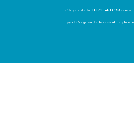
Culegerea datelor TUDOR-ART.COM și/sau expu
copyright © agenția dan tudor • toate drepturil