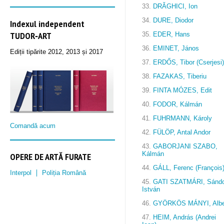
33.
DRĂGHICI, Ion
34.
DURE, Diodor
Indexul independent
TUDOR‑ART
35.
EDER, Hans
36.
EMINET, János
Ediții tipărite 2012, 2013 și 2017
37.
ERDŐS, Tibor (Cserjesi)
38.
FAZAKAS, Tiberiu
39.
FINTA MÓZES, Edit
40.
FODOR, Kálmán
41.
FUHRMANN, Károly
Comandă acum
42.
FÜLÖP, Antal Andor
43.
GABORJANI SZABO,
Kálmán
OPERE DE ARTĂ FURATE
44.
GÁLL, Ferenc (François
Interpol
Poliția Română
45.
GATI SZATMÁRI, Sándo
István
46.
GYÖRKÖS MÁNYI, Albe
47.
HEIM, András (Andrei