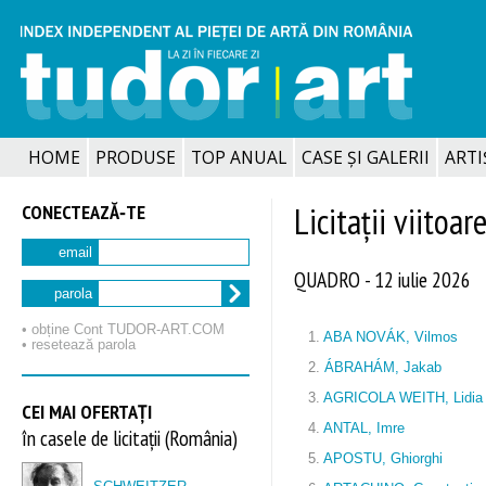
HOME
PRODUSE
TOP ANUAL
CASE ȘI GALERII
ARTIȘ
CONECTEAZĂ‑TE
Licitații viitoar
email
QUADRO - 12 iulie 2026
parola
• obține Cont TUDOR‑ART.COM
1.
ABA NOVÁK, Vilmos
• resetează parola
2.
ÁBRAHÁM, Jakab
3.
AGRICOLA WEITH, Lidia
CEI MAI OFERTAȚI
4.
ANTAL, Imre
în casele de licitații (România)
5.
APOSTU, Ghiorghi