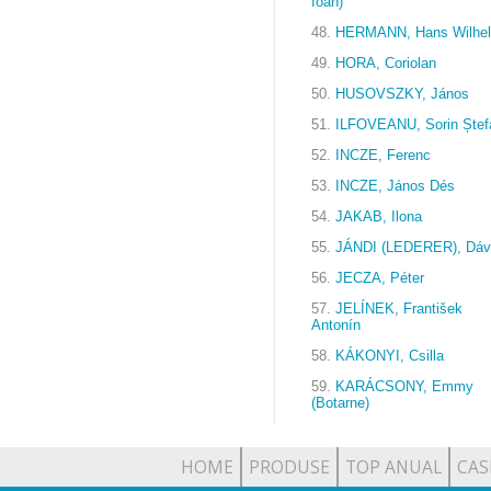
Ioan)
48.
HERMANN, Hans Wilhe
49.
HORA, Coriolan
50.
HUSOVSZKY, János
51.
ILFOVEANU, Sorin Ștef
52.
INCZE, Ferenc
53.
INCZE, János Dés
54.
JAKAB, Ilona
55.
JÁNDI (LEDERER), Dáv
56.
JECZA, Péter
57.
JELÍNEK, František
Antonín
58.
KÁKONYI, Csilla
59.
KARÁCSONY, Emmy
(Botarne)
HOME
PRODUSE
TOP ANUAL
CAS