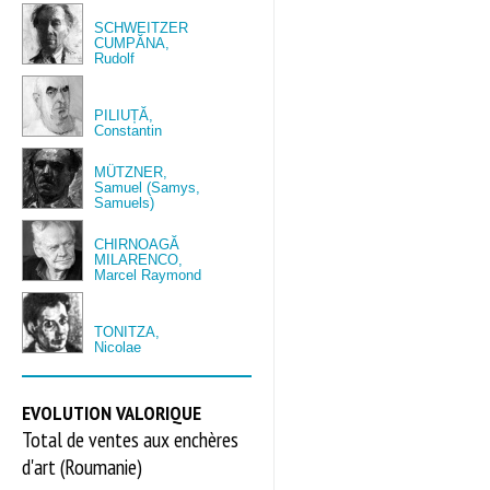
SCHWEITZER
CUMPĂNA,
Rudolf
PILIUȚĂ,
Constantin
MÜTZNER,
Samuel (Samys,
Samuels)
CHIRNOAGĂ
MILARENCO,
Marcel Raymond
TONITZA,
Nicolae
EVOLUTION VALORIQUE
Total de ventes aux enchères
d'art (Roumanie)