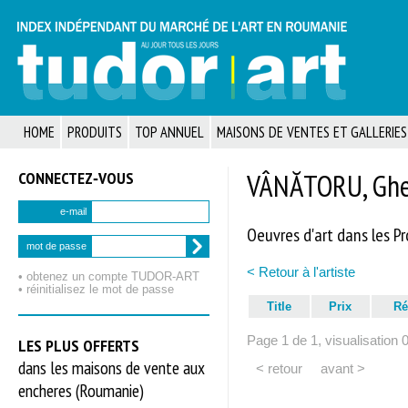
HOME
PRODUITS
TOP ANNUEL
MAISONS DE VENTES ET GALLERIES
CONNECTEZ‑VOUS
VÂNĂTORU, Gheo
e-mail
Oeuvres d'art dans les P
mot de passe
< Retour à l'artiste
• obtenez un compte TUDOR‑ART
• réinitialisez le mot de passe
Title
Prix
Ré
Page 1 de 1, visualisation 
LES PLUS OFFERTS
dans les maisons de vente aux
< retour
avant >
encheres (Roumanie)