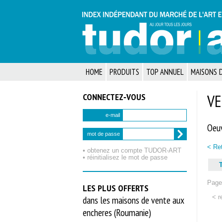
HOME
PRODUITS
TOP ANNUEL
MAISONS D
CONNECTEZ‑VOUS
VE
e-mail
Oeuv
mot de passe
< Ret
• obtenez un compte TUDOR‑ART
• réinitialisez le mot de passe
T
Page 
LES PLUS OFFERTS
< r
dans les maisons de vente aux
encheres (Roumanie)