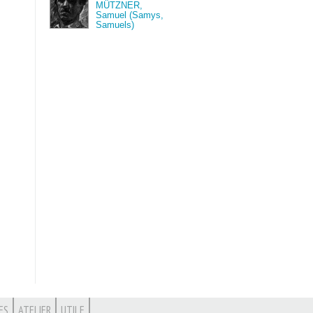
MÜTZNER,
Samuel (Samys,
Samuels)
ES
ATELIER
UTILE