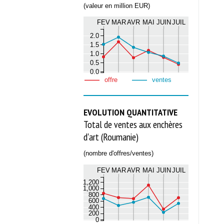
(valeur en million EUR)
FEV
MAR
AVR
MAI
JUIN
JUIL
2.0
1.5
1.0
0.5
0.0
offre
ventes
EVOLUTION QUANTITATIVE
Total de ventes aux enchères
d'art (Roumanie)
(nombre d'offres/ventes)
FEV
MAR
AVR
MAI
JUIN
JUIL
1,200
1,000
800
600
400
200
0