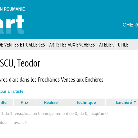
CHER
E VENTES ET GALLERIES
ARTISTES AUX ENCHERES
ATELIER
UTILE
SCU, Teodor
res d'art dans les Prochaines Ventes aux Enchères
our à l'artiste
itle
Prix
Réalisé
Technique
Enchèré
1 de 1, visualisation 0 enregistrement de 0, de 0, jusqu'au 0
etour
avant >