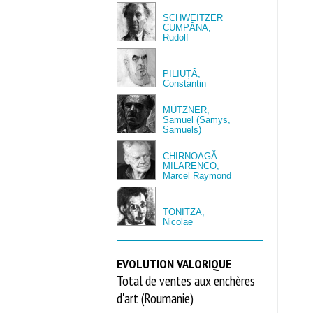
SCHWEITZER
CUMPĂNA,
Rudolf
PILIUȚĂ,
Constantin
MÜTZNER,
Samuel (Samys,
Samuels)
CHIRNOAGĂ
MILARENCO,
Marcel Raymond
TONITZA,
Nicolae
EVOLUTION VALORIQUE
Total de ventes aux enchères
d'art (Roumanie)