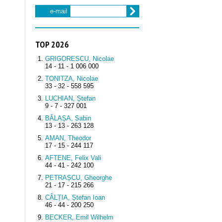
e-mail
TOP 2026
GRIGORESCU, Nicolae
14 - 11 - 1 006 000
TONITZA, Nicolae
33 - 32 - 558 595
LUCHIAN, Ștefan
9 - 7 - 327 001
BĂLAȘA, Sabin
13 - 13 - 263 128
AMAN, Theodor
17 - 15 - 244 117
AFTENE, Felix Vali
44 - 41 - 242 100
PETRAȘCU, Gheorghe
21 - 17 - 215 266
CÂLȚIA, Ștefan Ioan
46 - 44 - 200 250
BECKER, Emil Wilhelm