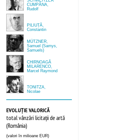
SCHWEITZER
CUMPĂNA,
Rudolf
PILIUȚĂ,
Constantin
MÜTZNER,
Samuel (Samys,
Samuels)
CHIRNOAGĂ
MILARENCO,
Marcel Raymond
TONITZA,
Nicolae
EVOLUȚIE VALORICĂ
total vânzări licitații de artă
(România)
(valori în milioane EUR)