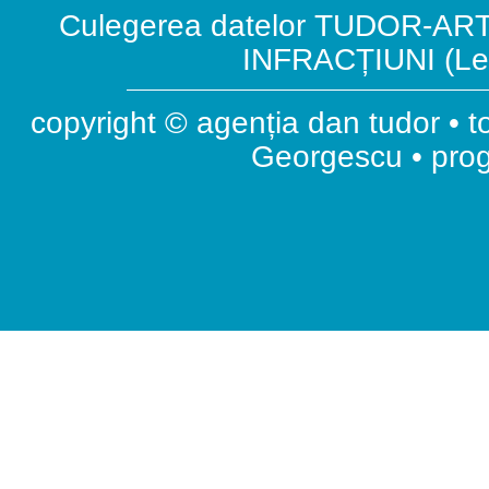
Culegerea datelor TUDOR-ART.
INFRACȚIUNI (Leg
copyright © agenția dan tudor • t
Georgescu • pr