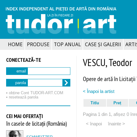
HOME
PRODUSE
TOP ANUAL
CASE ȘI GALERII
ARTIȘ
CONECTEAZĂ‑TE
VESCU, Teodor
email
Opere de artă în Licitații
parola
< Înapoi la artist
• obține Cont TUDOR‑ART.COM
• resetează parola
Titlu
Preț
Pagina 1 din 1, afișez 0 înre
CEI MAI OFERTAȚI
în casele de licitații (România)
< înapoi
înainte >