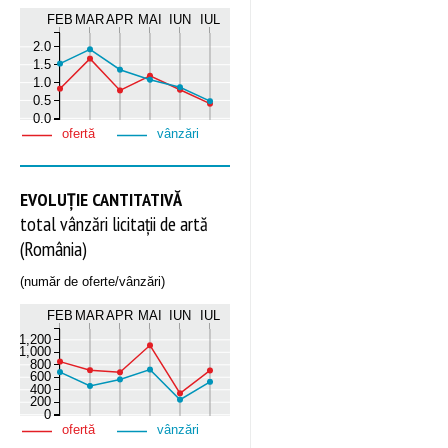
FEB
MAR
APR
MAI
IUN
IUL
2.0
1.5
1.0
0.5
0.0
ofertă
vânzări
EVOLUȚIE CANTITATIVĂ
total vânzări licitații de artă
(România)
(număr de oferte/vânzări)
FEB
MAR
APR
MAI
IUN
IUL
1,200
1,000
800
600
400
200
0
ofertă
vânzări