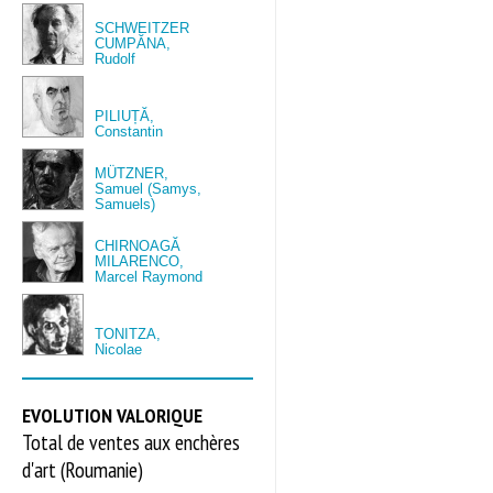
SCHWEITZER
CUMPĂNA,
Rudolf
PILIUȚĂ,
Constantin
MÜTZNER,
Samuel (Samys,
Samuels)
CHIRNOAGĂ
MILARENCO,
Marcel Raymond
TONITZA,
Nicolae
EVOLUTION VALORIQUE
Total de ventes aux enchères
d'art (Roumanie)