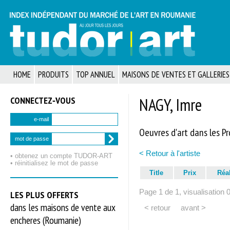
HOME
PRODUITS
TOP ANNUEL
MAISONS DE VENTES ET GALLERIES
CONNECTEZ‑VOUS
NAGY, Imre
e-mail
Oeuvres d'art dans les P
mot de passe
< Retour à l'artiste
• obtenez un compte TUDOR‑ART
• réinitialisez le mot de passe
Title
Prix
Réa
Page 1 de 1, visualisation 
LES PLUS OFFERTS
dans les maisons de vente aux
< retour
avant >
encheres (Roumanie)