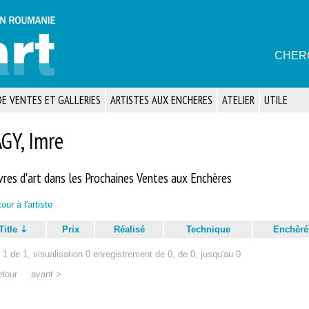
CHER
E VENTES ET GALLERIES
ARTISTES AUX ENCHERES
ATELIER
UTILE
GY, Imre
res d'art dans les Prochaines Ventes aux Enchères
our à l'artiste
Title
Prix
Réalisé
Technique
Enchèré
1 de 1, visualisation 0 enregistrement de 0, de 0, jusqu'au 0
etour
avant >