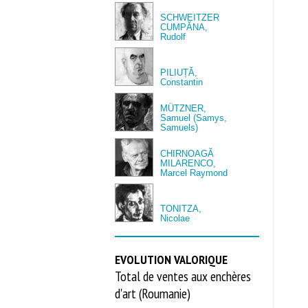
SCHWEITZER
CUMPĂNA,
Rudolf
PILIUȚĂ,
Constantin
MÜTZNER,
Samuel (Samys,
Samuels)
CHIRNOAGĂ
MILARENCO,
Marcel Raymond
TONITZA,
Nicolae
EVOLUTION VALORIQUE
Total de ventes aux enchères
d'art (Roumanie)