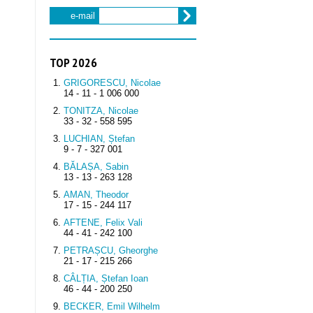
e-mail
TOP 2026
GRIGORESCU, Nicolae
14 - 11 - 1 006 000
TONITZA, Nicolae
33 - 32 - 558 595
LUCHIAN, Ștefan
9 - 7 - 327 001
BĂLAȘA, Sabin
13 - 13 - 263 128
AMAN, Theodor
17 - 15 - 244 117
AFTENE, Felix Vali
44 - 41 - 242 100
PETRAȘCU, Gheorghe
21 - 17 - 215 266
CÂLȚIA, Ștefan Ioan
46 - 44 - 200 250
BECKER, Emil Wilhelm