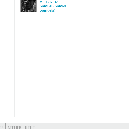
MÜTZNER,
Samuel (Samys,
Samuels)
ES
ATELIER
UTILE