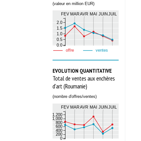
(valeur en million EUR)
FEV
MAR
AVR
MAI
JUIN
JUIL
2.0
1.5
1.0
0.5
0.0
offre
ventes
EVOLUTION QUANTITATIVE
Total de ventes aux enchères
d'art (Roumanie)
(nombre d'offres/ventes)
FEV
MAR
AVR
MAI
JUIN
JUIL
1,200
1,000
800
600
400
200
0