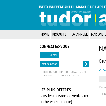
HOME
PRODUITS
TOP ANNUEL
MAISONS D
CONNECTEZ‑VOUS
NA
e-mail
Oeuv
mot de passe
< Ret
• obtenez un compte TUDOR‑ART
• réinitialisez le mot de passe
Page 
LES PLUS OFFERTS
< r
dans les maisons de vente aux
encheres (Roumanie)