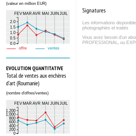
(valeur en million EUR)
Signatures
FEV
MAR
AVR
MAI
JUIN
JUIL
2.0
Les informations disponible
1.5
photographiés et traités
1.0
Vous avez besoin d'un ab
0.5
PROFESSIONAL, ou EXPERT
0.0
offre
ventes
EVOLUTION QUANTITATIVE
Total de ventes aux enchères
d'art (Roumanie)
(nombre d'offres/ventes)
FEV
MAR
AVR
MAI
JUIN
JUIL
1,200
1,000
800
600
400
200
0