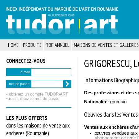
HOME
PRODUITS
TOP ANNUEL
MAISONS DE VENTES ET GALLERIES
CONNECTEZ‑VOUS
GRIGORESCU, L
e-mail
Informations Biographiq
mot de passe
Des professions et des s
• obtenez un compte TUDOR‑ART
• réinitialisez le mot de passe
Nationalité:
roumain
Oeuvres dans les Ventes 
LES PLUS OFFERTS
dans les maisons de vente aux
Ventes aux enchères d'ar
encheres (Roumanie)
œuvres vendues aux
abonnement de typ