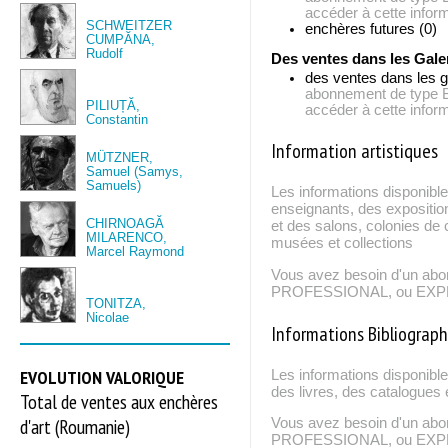
accéder à cette inform
SCHWEITZER
enchères futures (0)
CUMPĂNA,
Rudolf
Des ventes dans les Gale
des ventes dans les g
abonnement de typ
PILIUȚĂ,
accéder à cette inform
Constantin
Information artistiques
MÜTZNER,
Samuel (Samys,
Samuels)
Les informations disponible
enseignants, des expositio
CHIRNOAGĂ
et des salons, colonies de c
MILARENCO,
musées et collections
Marcel Raymond
Vous avez besoin d'un ab
PROFESSIONAL, ou EXPERT
TONITZA,
Nicolae
Informations Bibliograp
EVOLUTION VALORIQUE
Les informations disponibl
des livres, des catalogues 
Total de ventes aux enchères
d'art (Roumanie)
Vous avez besoin d'un ab
PROFESSIONAL, ou EXPERT