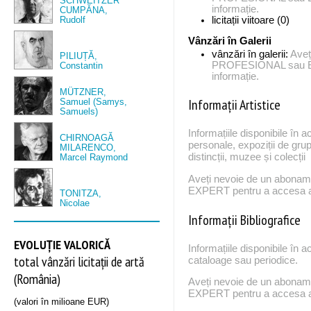
SCHWEITZER
informație.
CUMPĂNA,
Rudolf
licitații viitoare (0)
Vânzări în Galerii
vânzări în galerii:
Aveț
PILIUȚĂ,
PROFESIONAL sau EX
Constantin
informație.
MÜTZNER,
Informații Artistice
Samuel (Samys,
Samuels)
Informațiile disponibile în a
CHIRNOAGĂ
personale, expoziții de grup
MILARENCO,
distincții, muzee și colecții
Marcel Raymond
Aveți nevoie de un abona
EXPERT pentru a accesa ac
TONITZA,
Nicolae
Informații Bibliografice
EVOLUȚIE VALORICĂ
Informațiile disponibile în a
total vânzări licitații de artă
cataloage sau periodice.
(România)
Aveți nevoie de un abona
EXPERT pentru a accesa ac
(valori în milioane EUR)