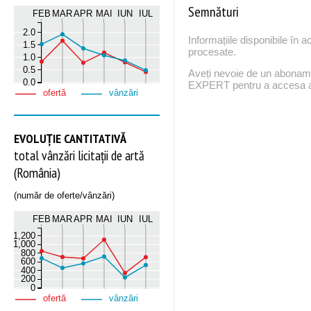
Semnături
FEB
MAR
APR
MAI
IUN
IUL
2.0
Informațiile disponibile în 
1.5
procesate.
1.0
0.5
Aveți nevoie de un abona
0.0
EXPERT pentru a accesa ac
ofertă
vânzări
EVOLUȚIE CANTITATIVĂ
total vânzări licitații de artă
(România)
(număr de oferte/vânzări)
FEB
MAR
APR
MAI
IUN
IUL
1,200
1,000
800
600
400
200
0
ofertă
vânzări