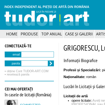
HOME
PRODUSE
TOP ANUAL
CASE ȘI GALERII
ARTIȘ
CONECTEAZĂ‑TE
GRIGORESCU, L
email
Informații Biografice
parola
Profesii și Specializări:
pi
• obține Cont TUDOR‑ART.COM
• resetează parola
Naționalitate:
român
Lucrări în Licitații și Galer
CEI MAI OFERTAȚI
în casele de licitații (România)
Licitații de artă
opere licitate:
Aveți n
PROFESIONAL sau EX