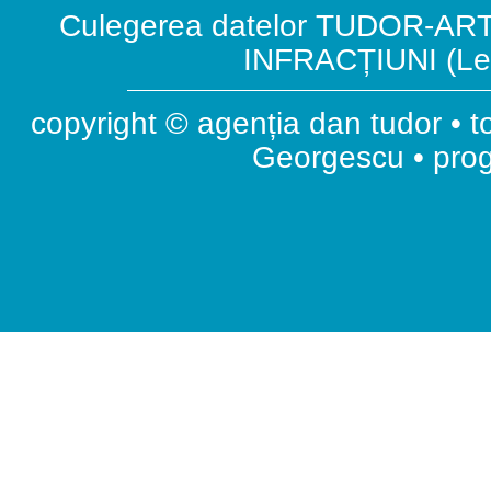
Culegerea datelor TUDOR-ART.
INFRACȚIUNI (Leg
copyright © agenția dan tudor • t
Georgescu • pr