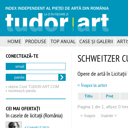
HOME
PRODUSE
TOP ANUAL
CASE ȘI GALERII
ARTIȘ
CONECTEAZĂ‑TE
SCHWEITZER C
email
Opere de artă în Licitații
parola
< Înapoi la artist
• obține Cont TUDOR‑ART.COM
• resetează parola
Titlu
Preț
Pagina 1 din 1, afișez 0 înre
CEI MAI OFERTAȚI
în casele de licitații (România)
< înapoi
înainte >