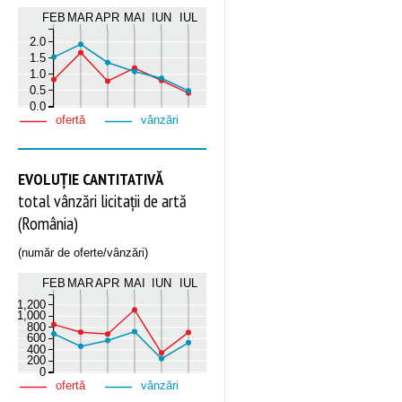
FEB
MAR
APR
MAI
IUN
IUL
2.0
1.5
1.0
0.5
0.0
ofertă
vânzări
EVOLUȚIE CANTITATIVĂ
total vânzări licitații de artă
(România)
(număr de oferte/vânzări)
FEB
MAR
APR
MAI
IUN
IUL
1,200
1,000
800
600
400
200
0
ofertă
vânzări