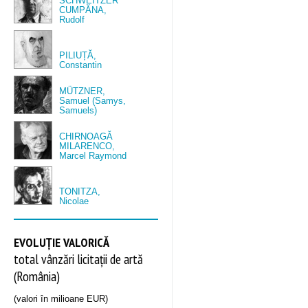
SCHWEITZER
CUMPĂNA,
Rudolf
PILIUȚĂ,
Constantin
MÜTZNER,
Samuel (Samys,
Samuels)
CHIRNOAGĂ
MILARENCO,
Marcel Raymond
TONITZA,
Nicolae
EVOLUȚIE VALORICĂ
total vânzări licitații de artă
(România)
(valori în milioane EUR)