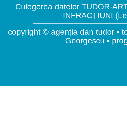
Culegerea datelor TUDOR-ART.
INFRACȚIUNI (Leg
copyright © agenția dan tudor • t
Georgescu • pr