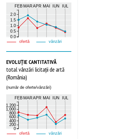
FEB
MAR
APR
MAI
IUN
IUL
2.0
1.5
1.0
0.5
0.0
ofertă
vânzări
EVOLUȚIE CANTITATIVĂ
total vânzări licitații de artă
(România)
(număr de oferte/vânzări)
FEB
MAR
APR
MAI
IUN
IUL
1,200
1,000
800
600
400
200
0
ofertă
vânzări