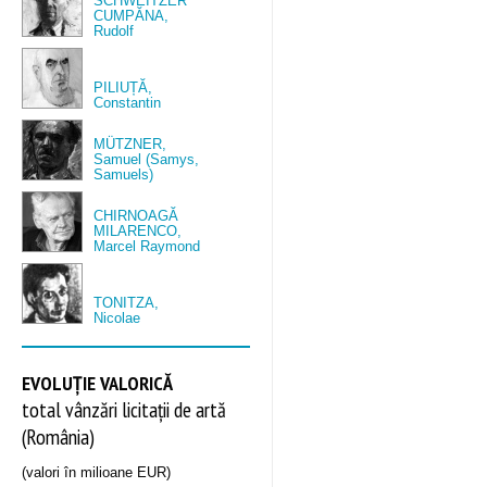
SCHWEITZER
CUMPĂNA,
Rudolf
PILIUȚĂ,
Constantin
MÜTZNER,
Samuel (Samys,
Samuels)
CHIRNOAGĂ
MILARENCO,
Marcel Raymond
TONITZA,
Nicolae
EVOLUȚIE VALORICĂ
total vânzări licitații de artă
(România)
(valori în milioane EUR)