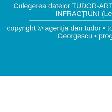
Culegerea datelor TUDOR-ART.
INFRACȚIUNI (Leg
copyright © agenția dan tudor • t
Georgescu • pr