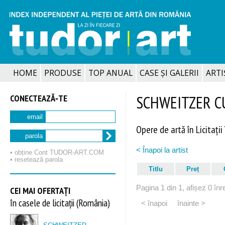
HOME
PRODUSE
TOP ANUAL
CASE ȘI GALERII
ARTIȘ
CONECTEAZĂ‑TE
SCHWEITZER C
email
Opere de artă în Licitații
parola
< Înapoi la artist
• obține Cont TUDOR‑ART.COM
• resetează parola
Titlu
Preț
Pagina 1 din 1, afișez 0 înre
CEI MAI OFERTAȚI
în casele de licitații (România)
< înapoi
înainte >