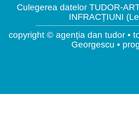
Culegerea datelor TUDOR-ART.
INFRACȚIUNI (Leg
copyright © agenția dan tudor • t
Georgescu • pr