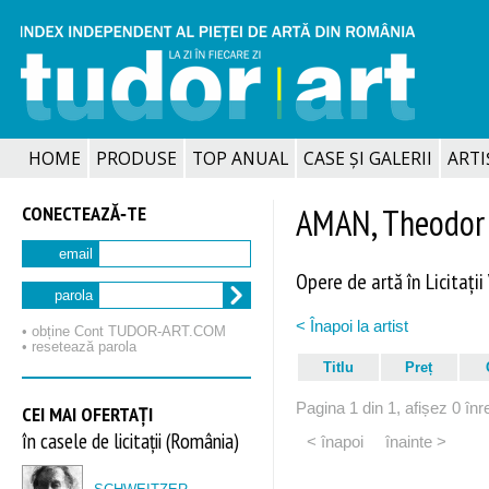
HOME
PRODUSE
TOP ANUAL
CASE ȘI GALERII
ARTIȘ
CONECTEAZĂ‑TE
AMAN, Theodor
email
Opere de artă în Licitații
parola
< Înapoi la artist
• obține Cont TUDOR‑ART.COM
• resetează parola
Titlu
Preț
Pagina 1 din 1, afișez 0 înre
CEI MAI OFERTAȚI
în casele de licitații (România)
< înapoi
înainte >