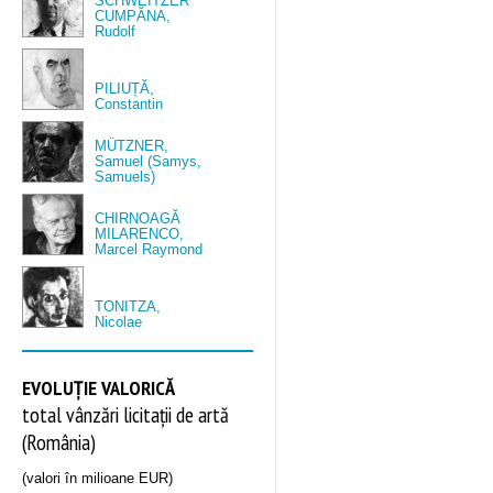
SCHWEITZER
CUMPĂNA,
Rudolf
PILIUȚĂ,
Constantin
MÜTZNER,
Samuel (Samys,
Samuels)
CHIRNOAGĂ
MILARENCO,
Marcel Raymond
TONITZA,
Nicolae
EVOLUȚIE VALORICĂ
total vânzări licitații de artă
(România)
(valori în milioane EUR)