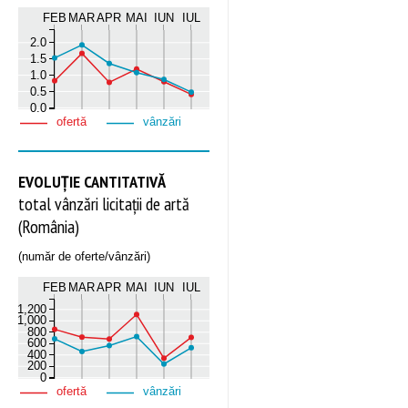
FEB
MAR
APR
MAI
IUN
IUL
2.0
1.5
1.0
0.5
0.0
ofertă
vânzări
EVOLUȚIE CANTITATIVĂ
total vânzări licitații de artă
(România)
(număr de oferte/vânzări)
FEB
MAR
APR
MAI
IUN
IUL
1,200
1,000
800
600
400
200
0
ofertă
vânzări