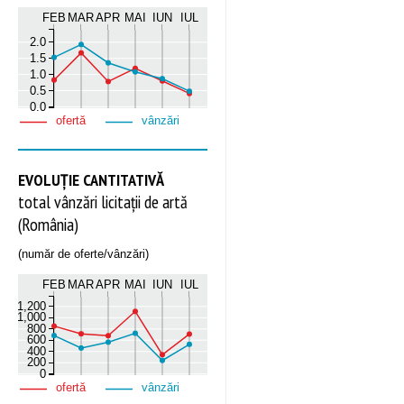
FEB
MAR
APR
MAI
IUN
IUL
2.0
1.5
1.0
0.5
0.0
ofertă
vânzări
EVOLUȚIE CANTITATIVĂ
total vânzări licitații de artă
(România)
(număr de oferte/vânzări)
FEB
MAR
APR
MAI
IUN
IUL
1,200
1,000
800
600
400
200
0
ofertă
vânzări