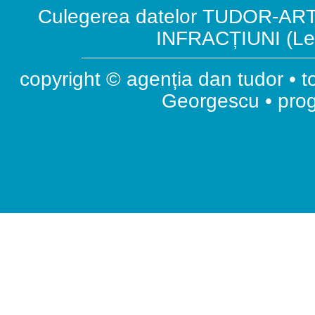
Culegerea datelor TUDOR-ART.
INFRACȚIUNI (Leg
copyright © agenția dan tudor • t
Georgescu • pr