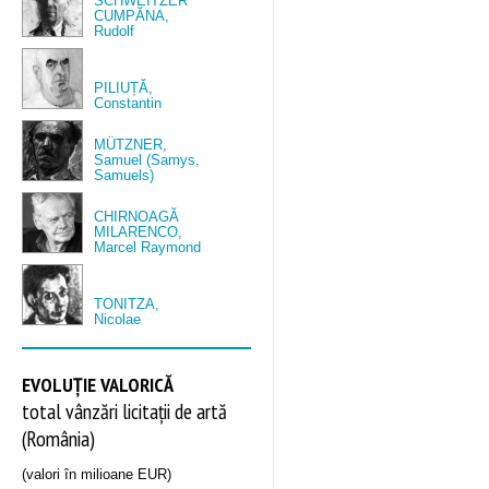
SCHWEITZER
CUMPĂNA,
Rudolf
PILIUȚĂ,
Constantin
MÜTZNER,
Samuel (Samys,
Samuels)
CHIRNOAGĂ
MILARENCO,
Marcel Raymond
TONITZA,
Nicolae
EVOLUȚIE VALORICĂ
total vânzări licitații de artă
(România)
(valori în milioane EUR)