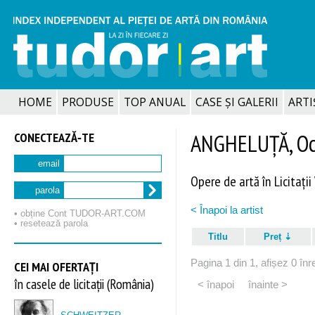
HOME
PRODUSE
TOP ANUAL
CASE ȘI GALERII
ARTIȘ
CONECTEAZĂ‑TE
ANGHELUȚĂ, Oc
email
Opere de artă în Licitații
parola
< Înapoi la artist
• obține Cont TUDOR‑ART.COM
• resetează parola
Titlu
Preț
Pagina 1 din 1, afișez 0 înre
CEI MAI OFERTAȚI
în casele de licitații (România)
< înapoi
înainte >