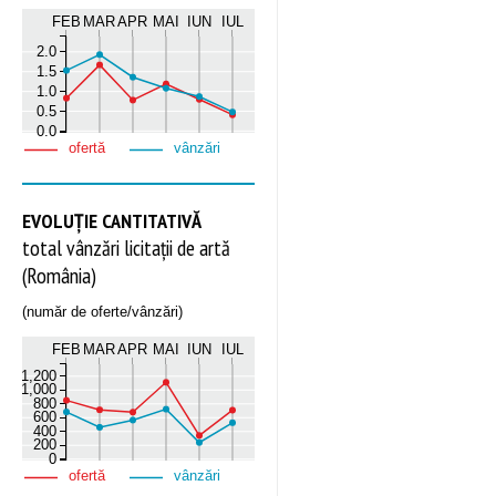
FEB
MAR
APR
MAI
IUN
IUL
2.0
1.5
1.0
0.5
0.0
ofertă
vânzări
EVOLUȚIE CANTITATIVĂ
total vânzări licitații de artă
(România)
(număr de oferte/vânzări)
FEB
MAR
APR
MAI
IUN
IUL
1,200
1,000
800
600
400
200
0
ofertă
vânzări