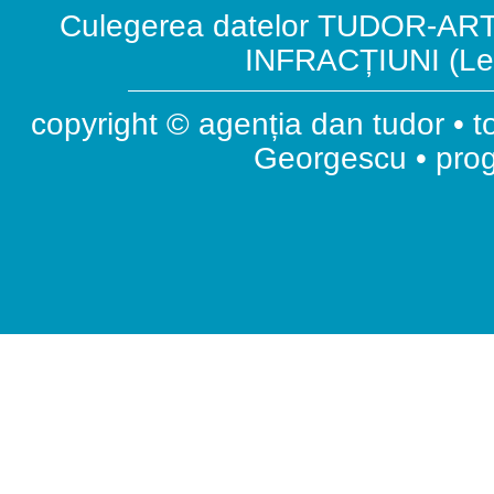
Culegerea datelor TUDOR-ART.
INFRACȚIUNI (Leg
copyright © agenția dan tudor • t
Georgescu • pr