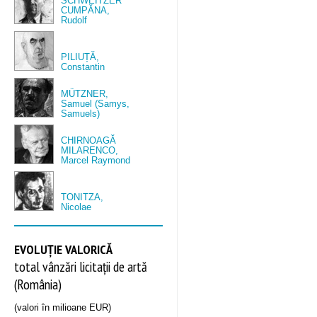
SCHWEITZER
CUMPĂNA,
Rudolf
PILIUȚĂ,
Constantin
MÜTZNER,
Samuel (Samys,
Samuels)
CHIRNOAGĂ
MILARENCO,
Marcel Raymond
TONITZA,
Nicolae
EVOLUȚIE VALORICĂ
total vânzări licitații de artă
(România)
(valori în milioane EUR)