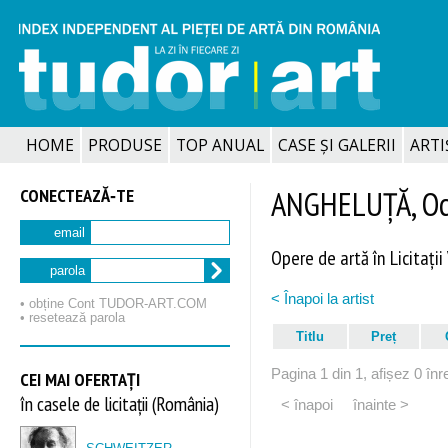
HOME
PRODUSE
TOP ANUAL
CASE ȘI GALERII
ARTIȘ
CONECTEAZĂ‑TE
ANGHELUȚĂ, Oc
email
Opere de artă în Licitații
parola
< Înapoi la artist
• obține Cont TUDOR‑ART.COM
• resetează parola
Titlu
Preț
Pagina 1 din 1, afișez 0 înre
CEI MAI OFERTAȚI
în casele de licitații (România)
< înapoi
înainte >