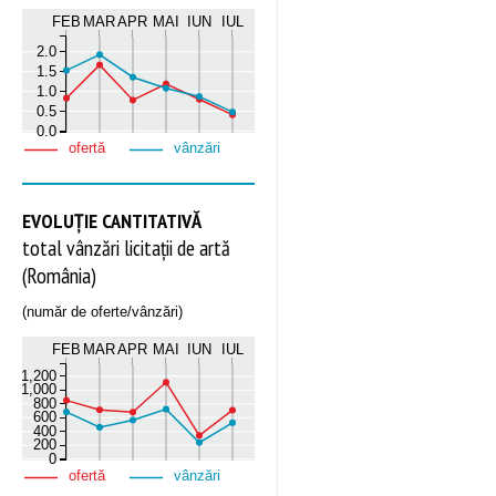
FEB
MAR
APR
MAI
IUN
IUL
2.0
1.5
1.0
0.5
0.0
ofertă
vânzări
EVOLUȚIE CANTITATIVĂ
total vânzări licitații de artă
(România)
(număr de oferte/vânzări)
FEB
MAR
APR
MAI
IUN
IUL
1,200
1,000
800
600
400
200
0
ofertă
vânzări