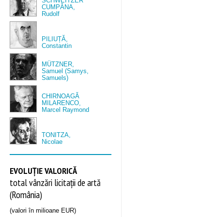
SCHWEITZER
CUMPĂNA,
Rudolf
PILIUȚĂ,
Constantin
MÜTZNER,
Samuel (Samys,
Samuels)
CHIRNOAGĂ
MILARENCO,
Marcel Raymond
TONITZA,
Nicolae
EVOLUȚIE VALORICĂ
total vânzări licitații de artă
(România)
(valori în milioane EUR)