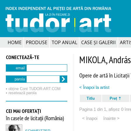
HOME
PRODUSE
TOP ANUAL
CASE ȘI GALERII
ARTIȘ
CONECTEAZĂ‑TE
MIKOLA, András
email
Opere de artă în Licitații
parola
< Înapoi la artist
• obține Cont TUDOR‑ART.COM
• resetează parola
Titlu
Preț
Pagina 1 din 1, afișez 0 înre
CEI MAI OFERTAȚI
în casele de licitații (România)
< înapoi
înainte >