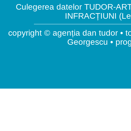
Culegerea datelor TUDOR-ART.
INFRACȚIUNI (Leg
copyright © agenția dan tudor • t
Georgescu • pr